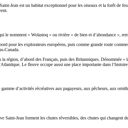
 Saint-Jean est un habitat exceptionnel pour les oiseaux et la forêt de f
rent.
), qui le nomment « Wolastoq » ou rivière « de bien et d’abondance », r
abord pour les explorateurs européens, puis comme grande route commerci
Bas-Canada.
s la région, d’abord des Français, puis des Britanniques. Dénommée « la 
Atlantique. Le fleuve occupe aussi une place importante dans l’histoire
e gamme d’activités récréatives aux pagayeurs, aux pêcheurs, aux ornitho
ve Saint-Jean forment les chutes réversibles, des chutes qui changent d