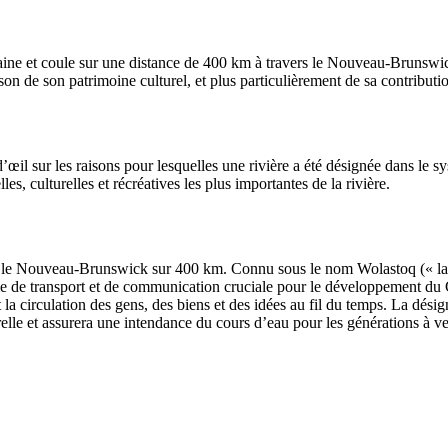
ne et coule sur une distance de 400 km à travers le Nouveau-Brunswick a
n de son patrimoine culturel, et plus particulièrement de sa contributi
œil sur les raisons pour lesquelles une rivière a été désignée dans le sys
es, culturelles et récréatives les plus importantes de la rivière.
Nouveau-Brunswick sur 400 km. Connu sous le nom Wolastoq (« la rivi
ie de transport et de communication cruciale pour le développement du 
et la circulation des gens, des biens et des idées au fil du temps. La dés
lle et assurera une intendance du cours d’eau pour les générations à ve