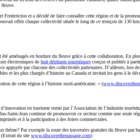
u fleuve.
 et Fredericton et a décidé de faire connaître cette région et de la pro
pouvait offrir chaque collectivité située le long de ce tronçon de 130 km
nt été aménagés en bordure du fleuve grâce à cette collaboration. En plus
sions électroniques de
huit dépliants touristiques
conçus et publiés à partir
ce appuyée par chacune des collectivités partenaires. D’ailleurs, lors de s
bles et les plus chargés d’histoire au Canada et invitait les gens à le déc
bution de cette région à l’histoire nord-américaine. » (
www.discoverthep
t d’innovation en tourisme remis par l’Association de l’industrie touri
u Bas-Saint-Jean continue de promouvoir ce secteur comme une seule rég
mprimés et à la participation à des foires commerciales.
n thème? Par exemple la route des traversées gratuites du fleuve par ba
(Extrait du site
www.discoverthepassage.com
)