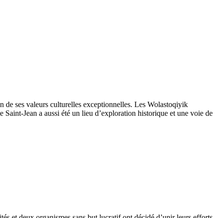
 de ses valeurs culturelles exceptionnelles. Les Wolastoqiyik
 Saint-Jean a aussi été un lieu d’exploration historique et une voie de
és et deux organismes sans but lucratif ont décidé d’unir leurs efforts