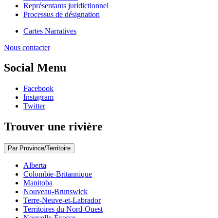
Représentants juridictionnel
Processus de désignation
Cartes Narratives
Nous contacter
Social Menu
Facebook
Instagram
Twitter
Trouver une rivière
Par Province/Territoire
Alberta
Colombie-Britannique
Manitoba
Nouveau-Brunswick
Terre-Neuve-et-Labrador
Territoires du Nord-Ouest
Nouvelle-Écosse