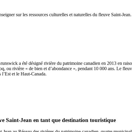
seigner sur les ressources culturelles et naturelles du fleuve Saint-Jean.
unswick a été désigné rivière du patrimoine canadien en 2013 en raison
oq, ou rivière « de bien et d’abondance », pendant 10 000 ans. Le fleuve
s l’Est et le Haut-Canada.
uve Saint-Jean en tant que destination touristique
t-Jean au Réseau des rivières du patrimoine canadien, quatre municipalit