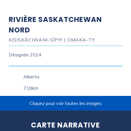
RIVIÈRE SASKATCHEWAN
NORD
KISISKÂCIWANI-SÎPIY | OMAKA-TY
Désignée
2024
Province
Alberta
Length
718km
Cliquez pour voir toutes les images
CARTE NARRATIVE